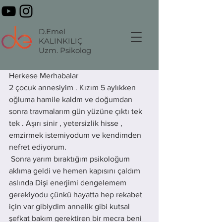
D.Emel
KALINKILIÇ
Uzm. Psikolog
Herkese Merhabalar 
2 çocuk annesiyim . Kızım 5 aylıkken 
oğluma hamile kaldm ve doğumdan 
sonra travmalarım gün yüzüne çıktı tek 
tek . Aşırı sinir , yetersizlik hisse , 
emzirmek istemiyodum ve kendimden 
nefret ediyorum.
 Sonra yarım bıraktığım psikoloğum 
aklıma geldi ve hemen kapısını çaldım 
aslında Dişi enerjimi dengelemem 
gerekiyodu çünkü hayatta hep rekabet 
için var gibiydim annelik gibi kutsal 
şefkat bakım gerektiren bir mecra beni 