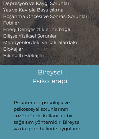
Depresyon ve Kaygı Sorunları
Yas ve Kayıpla Başa çıkma
Boşanma Öncesi ve Sonrası Sorunları
Fobiler
Enerji Dengesizliklerine bağlı
Bilişsel/fiziksel Sorunlar
Meridyenlerdeki ve çakralardaki
Blokajlar
Bilinçaltı Blokajlar
Bireysel
Psikoterapi
Psikoterapi, psikolojik ve
psikososyal sorunlarının
çözümünde kullanılan bir
sağaltım yöntemidir. Bireysel
ya da grup halinde uygulanır.