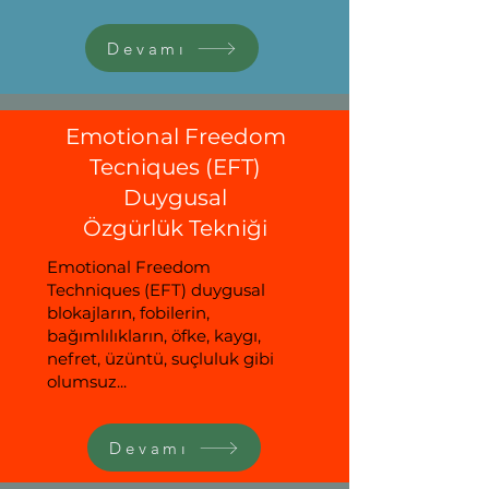
Devamı
Emotional Freedom
Tecniques (EFT)
Duygusal
Özgürlük Tekniği
Emotional Freedom
Techniques (EFT) duygusal
blokajların, fobilerin,
bağımlılıkların, öfke, kaygı,
nefret, üzüntü, suçluluk gibi
olumsuz...
Devamı