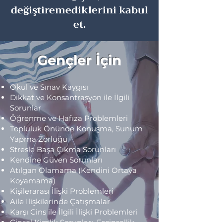
değiştiremediklerini kabul
et.
Gençler İçin
Okul ve Sınav Kaygısı
Dikkat ve Konsantrasyon ile İlgili
Sorunlar
Öğrenme ve Hafıza Problemleri
Topluluk Önünde Konuşma, Sunum
Yapma Zorluğu
Stresle Başa Çıkma Sorunları
Kendine Güven Sorunları
Atılgan Olamama (Kendini Ortaya
Koyamama)
Kişilerarası İlişki Problemleri
Aile İlişkilerinde Çatışmalar
Karşı Cins ile İlgili İlişki Problemleri