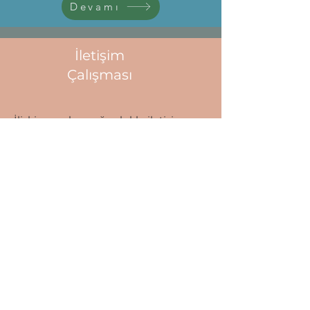
Devamı
İletişim
Çalışması
İlişki sorunları çoğunlukla iletişim
sorunlarından çıkar. Ya da şöyle de
söyleyebiliriz; iletişim sorunları uzun
vadede ilişki sorunları yaratır!
Devamı
Aile
Terapisi