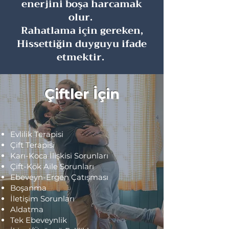
enerjini boşa harcamak
olur.
Rahatlama için gereken,
Hissettiğin duyguyu ifade
etmektir.
Çiftler İçin
Evlilik Terapisi
Çift Terapisi
Karı-Koca İlişkisi Sorunları
Çift-Kök Aile Sorunları
Ebeveyn-Ergen Çatışması
Boşanma
İletişim Sorunları
Aldatma
Tek Ebeveynlik