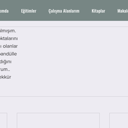
ımda
Eğitimler
Çalışma Alanlarım
Kitaplar
Makal
almışım. 
talarını 
ı olanlar 
pandülle 
ığını 
um.. 
ekkür 