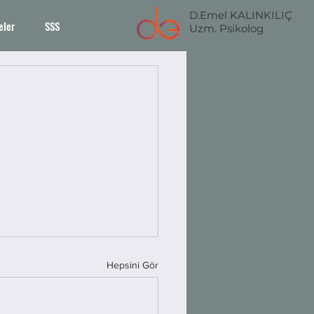
D.Emel KALINKILIÇ
eler
SSS
Uzm. Psikolog
Hepsini Gör