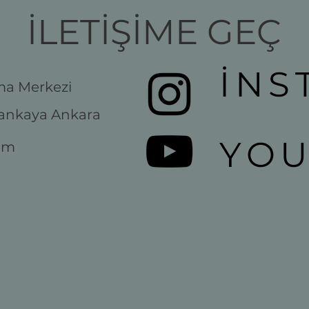
İLETİŞİME GEÇ
İNS
şma Merkezi
ankaya Ankara
YO
com