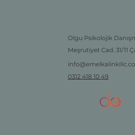
Olgu Psikolojik Danı
Meşrutiyet Cad. 31/11
Ç
info@emelkalinkilic.
0312 418 10 49