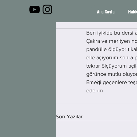
Ana Sayfa
Hakk
Ben iyikide bu dersi 
Çakra ve merityen nok
pandülle ölgüyor tıkal
elle açıyorum sonra 
tekrar ölçüyorum açild
görünce mutlu oluyor
Emeği geçenlere teş
ederim 
Son Yazılar